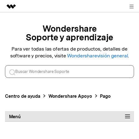
REGISTRARSE
Productos destacados
Wondershare
Creatividad digital con AIGC
Soporte y aprendizaje
Empresas
Utilidades
Resumen
Para ver todas las ofertas de productos, detalles de
Quiénes somos
software y precios, visite
Wondershare
visión general
.
Soluciones
Sala de prensa
Tienda
Centro de ayuda
Wondershare
Apoyo
Pago
Soporte
Menú
Buscar