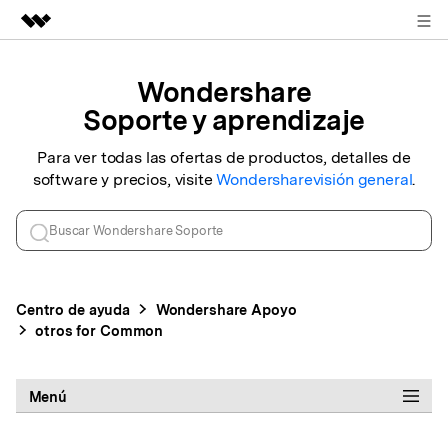
REGISTRARSE
Productos destacados
Wondershare
Creatividad digital con AIGC
Soporte y aprendizaje
Empresas
Utilidades
Resumen
Para ver todas las ofertas de productos, detalles de
Quiénes somos
software y precios, visite
Wondershare
visión general
.
Soluciones
Sala de prensa
Tienda
Centro de ayuda
Wondershare
Apoyo
Soporte
otros for Common
Buscar
Menú