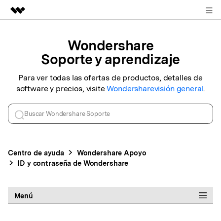
REGISTRARSE
Productos destacados
Wondershare
Creatividad digital con AIGC
Soporte y aprendizaje
Empresas
Utilidades
Resumen
Para ver todas las ofertas de productos, detalles de
Quiénes somos
software y precios, visite
Wondershare
visión general
.
Soluciones
Sala de prensa
Tienda
Centro de ayuda
Wondershare
Apoyo
Soporte
ID y contraseña de Wondershare
Buscar
Menú